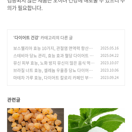
검증되지 않은 제품은 오히려 건강에 해로울 수 있으니 주
의가 필요합니다.
'
다이어트 건강
' 카테고리의 다른 글
보스웰리아 효능 10가지, 관절염 면역력 항산화
2025.05.16
먹는 방법 권장량 부작용
스테비아 당뇨 관리, 효능 효과 혈당 다이어트 부
2025.04.22
(0)
작용 먹는 방법
뮤신 피부 효능, 노화 방지 뮤신이 많은 음식 먹는
2023.10.07
(0)
방법 주의할 점
브라질 너트 효능, 셀레늄 우울증 당뇨 다이어트
2023.10.06
(0)
부작용 먹는 방법 칼로리
마테차 가루 효능, 다이어트 칼로리 카페인 부작
2023.09.24
(0)
용 먹는 방법 하루 권장량
(0)
관련글