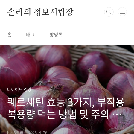
본문 바로가기
솔라의 정보서랍장
홈
태그
방명록
다이어트 건강
퀘르세틴 효능 3가지, 부작용
복용량 먹는 방법 및 주의 사
항 항산화 면역
by 솔솔라
2025. 4. 26.