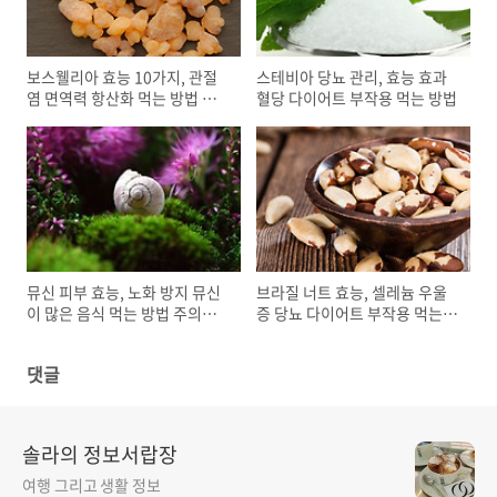
보스웰리아 효능 10가지, 관절
스테비아 당뇨 관리, 효능 효과
염 면역력 항산화 먹는 방법 권
혈당 다이어트 부작용 먹는 방법
장량 부작용
뮤신 피부 효능, 노화 방지 뮤신
브라질 너트 효능, 셀레늄 우울
이 많은 음식 먹는 방법 주의할
증 당뇨 다이어트 부작용 먹는
점
방법 칼로리
댓글
솔라의 정보서랍장
여행 그리고 생활 정보