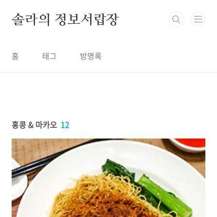
본문 바로가기
솔라의 정보서랍장
홈
태그
방명록
홍콩 & 마카오
12