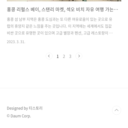
홍콩 리펄스 베이, 스탠리 마켓, 섹오 비치 자유 여행 가는 법
홍콩 섬 남부 지역은 홍콩 도심과는 또 다른 여유로움이 있는 곳으로 유
럽의 휴양지 같은 느낌을 주는 곳입니다. 이 지역에는 세계에서도 집값
비싼 곳으로 유명한 곳이 있으며 고급 별장과 펜션, 고급 레스토랑이 있
으며 홍콩에서 유일하게 해수욕장이 있는 지역입니다. 1. 고급 주택가 리
2023. 3. 31.
펄스 베이 홍콩 도심에서 가장 가깝고 맑은 해변가로 일광욕을 누릴 수
있는 남부 최고의 인기 해수욕장입니다. 아나운서 강수정이 사는 동네로
1
2
3
도 유명한 부유한 지역입니다. 완만한 곡선의 해안을 따라 500m 남짓한
백사장이 펼쳐져 있고 그 주변에는 편의시설도 완벽합니다. 해변 위쪽에
는 영화 색계에 나온 유명한 브런치 카페 더 베란다 `The Berandah'가
있으며 그 주변에는 고급 레스토랑과 카페가 즐비합니다. 4월에서 10월
은..
Designed by 티스토리
© Daum Corp.