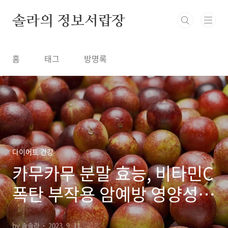
본문 바로가기
솔라의 정보서랍장
홈
태그
방명록
다이어트 건강
카무카무 분말 효능, 비타민C
폭탄 부작용 암예방 영양성분
먹는 방법
by 솔솔라
2023. 9. 11.