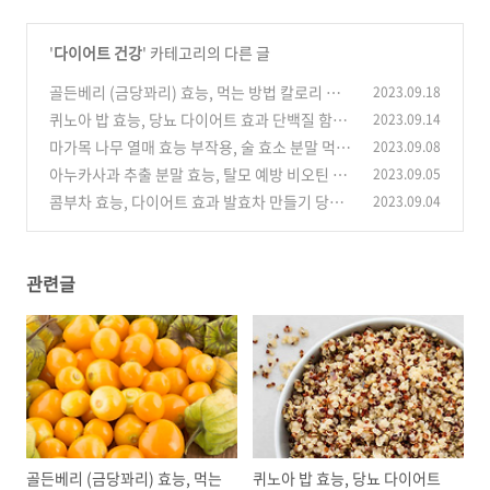
'
다이어트 건강
' 카테고리의 다른 글
골든베리 (금당꽈리) 효능, 먹는 방법 칼로리 부
2023.09.18
작용 항산화 암 예방
퀴노아 밥 효능, 당뇨 다이어트 효과 단백질 함량
2023.09.14
(0)
먹는 방법 부작용
마가목 나무 열매 효능 부작용, 술 효소 분말 먹는
2023.09.08
(0)
방법 하루 권장량
아누카사과 추출 분말 효능, 탈모 예방 비오틴 부
2023.09.05
(0)
작용 먹는 방법
콤부차 효능, 다이어트 효과 발효차 만들기 당뇨
2023.09.04
(0)
부작용 마시는 법 권장량
(0)
관련글
골든베리 (금당꽈리) 효능, 먹는
퀴노아 밥 효능, 당뇨 다이어트