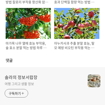
방법 칼로리 부작용 항산화 암
효과 단백질 함량 먹는 방법 부
예방
작용
마가목 나무 열매 효능 부작용,
아누카사과 추출 분말 효능, 탈
술 효소 분말 먹는 방법 하루 권
모 예방 비오틴 부작용 먹는 방
장량
법
댓글
솔라의 정보서랍장
여행 그리고 생활 정보
구독하기