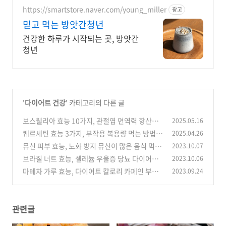
https://smartstore.naver.com/young_miller
광고
믿고 먹는 방앗간청년
건강한 하루가 시작되는 곳, 방앗간
청년
'
다이어트 건강
' 카테고리의 다른 글
보스웰리아 효능 10가지, 관절염 면역력 항산화
2025.05.16
먹는 방법 권장량 부작용
퀘르세틴 효능 3가지, 부작용 복용량 먹는 방법
2025.04.26
(0)
및 주의 사항 항산화 면역
뮤신 피부 효능, 노화 방지 뮤신이 많은 음식 먹는
2023.10.07
(0)
방법 주의할 점
브라질 너트 효능, 셀레늄 우울증 당뇨 다이어트
2023.10.06
(0)
부작용 먹는 방법 칼로리
마테차 가루 효능, 다이어트 칼로리 카페인 부작
2023.09.24
(0)
용 먹는 방법 하루 권장량
(0)
관련글