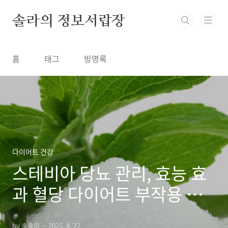
본문 바로가기
솔라의 정보서랍장
홈
태그
방명록
다이어트 건강
스테비아 당뇨 관리, 효능 효
과 혈당 다이어트 부작용 먹
는 방법
by 솔솔라
2025. 4. 22.