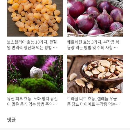
보스웰리아 효능 10가지, 관절
퀘르세틴 효능 3가지, 부작용 복
염 면역력 항산화 먹는 방법 권
용량 먹는 방법 및 주의 사항 항
장량 부작용
산화 면역
뮤신 피부 효능, 노화 방지 뮤신
브라질 너트 효능, 셀레늄 우울
이 많은 음식 먹는 방법 주의할
증 당뇨 다이어트 부작용 먹는
점
방법 칼로리
댓글