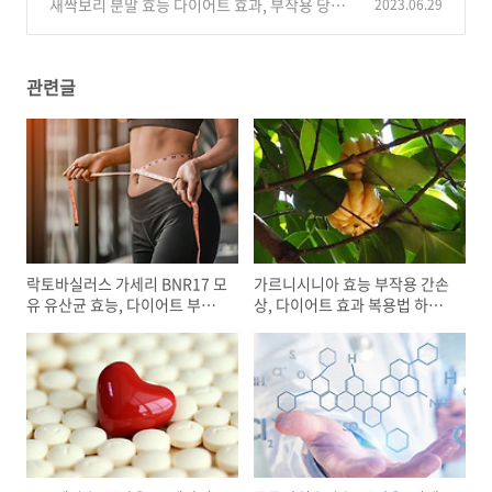
복용법 많이든 음
새싹보리 분말 효능 다이어트 효과, 부작용 당뇨
2023.06.29
(0)
체지방 분해 먹는 방법
(0)
관련글
락토바실러스 가세리 BNR17 모
가르니시니아 효능 부작용 간손
유 유산균 효능, 다이어트 부작
상, 다이어트 효과 복용법 하루
용 먹는 방법
권장량