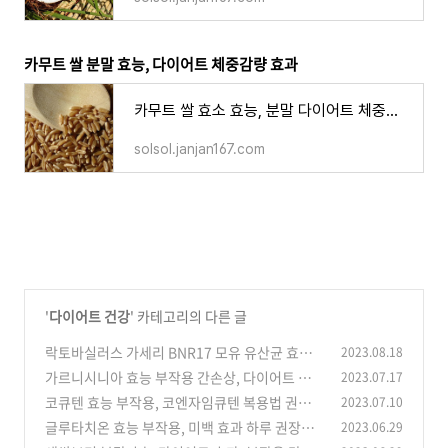
카무트 쌀 분말 효능, 다이어트 체중감량 효과
카무트 쌀 효소 효능, 분말 다이어트 체중감량 효과 부작용 먹는 방법
solsol.janjan167.com
'
다이어트 건강
' 카테고리의 다른 글
락토바실러스 가세리 BNR17 모유 유산균 효능,
2023.08.18
다이어트 부작용 먹는 방법
가르니시니아 효능 부작용 간손상, 다이어트 효
2023.07.17
(0)
과 복용법 하루 권장량
코큐텐 효능 부작용, 코엔자임큐텐 복용법 권장
2023.07.10
(0)
량 복용시간 불면증 당뇨 오메가3
글루타치온 효능 부작용, 미백 효과 하루 권장량
2023.06.29
(0)