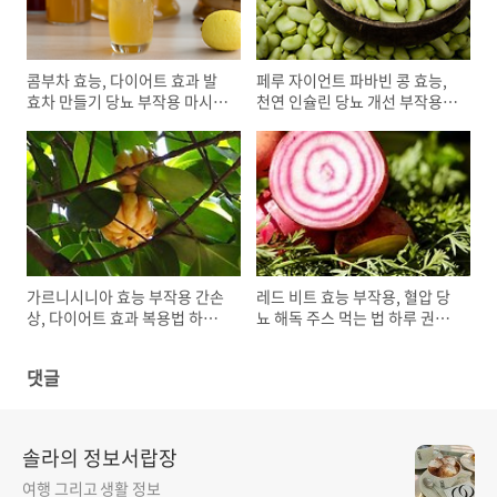
콤부차 효능, 다이어트 효과 발
페루 자이언트 파바빈 콩 효능,
효차 만들기 당뇨 부작용 마시는
천연 인슐린 당뇨 개선 부작용
법 권장량
먹는 방법
가르니시니아 효능 부작용 간손
레드 비트 효능 부작용, 혈압 당
상, 다이어트 효과 복용법 하루
뇨 해독 주스 먹는 법 하루 권장
권장량
량
댓글
솔라의 정보서랍장
여행 그리고 생활 정보