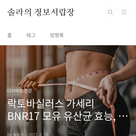
본문 바로가기
솔라의 정보서랍장
홈
태그
방명록
다이어트 건강
락토바실러스 가세리
BNR17 모유 유산균 효능, 다
이어트 부작용 먹는 방법
by 솔솔라
2023. 8. 18.