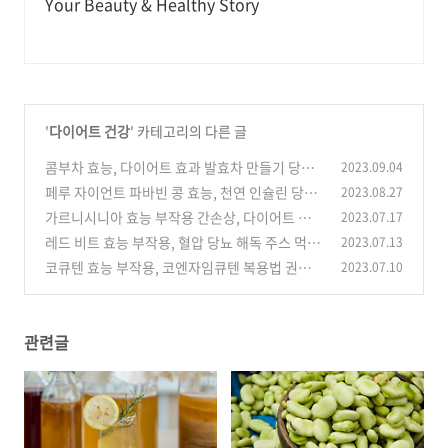
Your Beauty & Healthy Story
'
다이어트 건강
' 카테고리의 다른 글
콤부차 효능, 다이어트 효과 발효차 만들기 당뇨
2023.09.04
부작용 마시는 법 권장량
페루 자이언트 파바빈 콩 효능, 천연 인슐린 당뇨
2023.08.27
(0)
개선 부작용 먹는 방법
가르니시니아 효능 부작용 간손상, 다이어트 효
2023.07.17
(0)
과 복용법 하루 권장량
레드 비트 효능 부작용, 혈압 당뇨 해독 주스 먹는
2023.07.13
(0)
법 하루 권장량
코큐텐 효능 부작용, 코엔자임큐텐 복용법 권장
2023.07.10
(0)
량 복용시간 불면증 당뇨 오메가3
(0)
관련글