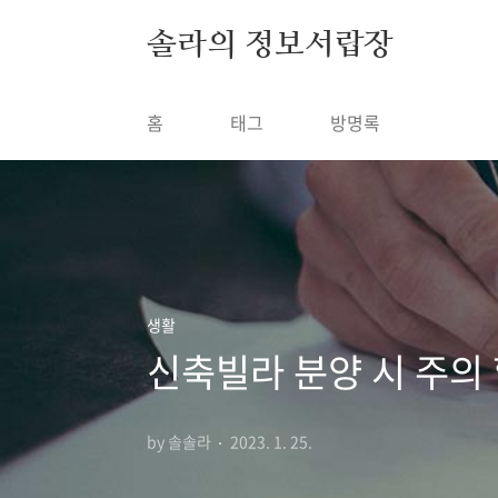
본문 바로가기
솔라의 정보서랍장
홈
태그
방명록
생활
신축빌라 분양 시 주의
by 솔솔라
2023. 1. 25.