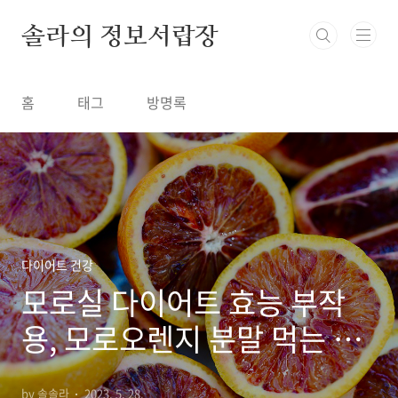
본문 바로가기
솔라의 정보서랍장
홈
태그
방명록
다이어트 건강
모로실 다이어트 효능 부작
용, 모로오렌지 분말 먹는 법
주의할 점
by 솔솔라
2023. 5. 28.