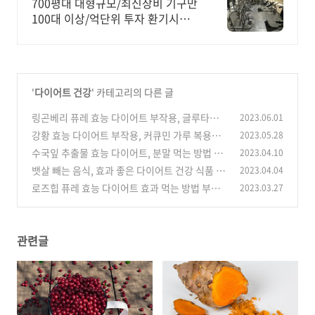
샤워탈의실 호텔식 헬스장
700평대 대형규모/최신장비 기구만
100대 이상/억단위 투자 환기시스
템
'
다이어트 건강
' 카테고리의 다른 글
링곤베리 퓨레 효능 다이어트 부작용, 글루타치
2023.06.01
온 효과 권장량 먹는 법
강황 효능 다이어트 부작용, 커큐민 가루 복용법
2023.05.28
(0)
주의사항 흡수율
수국잎 추출물 효능 다이어트, 분말 먹는 방법 부
2023.04.10
(0)
작용 주의할 점
뱃살 빼는 음식, 효과 좋은 다이어트 건강 식품 베
2023.04.04
(0)
스트 10
로즈힙 퓨레 효능 다이어트 효과 먹는 방법 부작
2023.03.27
(0)
용 영양소
(0)
관련글