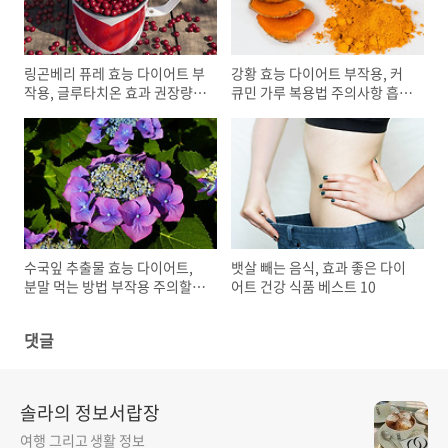
링곤베리 퓨레 효능 다이어트 부
강황 효능 다이어트 부작용, 커
작용, 글루타치온 효과 권장량
큐민 가루 복용법 주의사항 흡수
먹는 법
율
수국잎 추출물 효능 다이어트,
뱃살 빼는 음식, 효과 좋은 다이
분말 먹는 방법 부작용 주의할
어트 건강 식품 베스트 10
점
댓글
솔라의 정보서랍장
여행 그리고 생활 정보