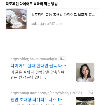
락토페린 다이어트 효과와 먹는 방법
락토페린 효능 복용법 다이어트 보조제 효과 부작용 장용성 유산균
solsol.janjan167.com
https://blog.naver.com/adq6u
광고
다이어트 실패 한다면 필독 다이
어터 김아연
이 글은 실제 제 경험담을 압축하여
만든 찐 성공담 입니다.
https://map.naver.com/p/entry/place/11923815
광고
99
천안 초대형 러쉬피트니스 1인