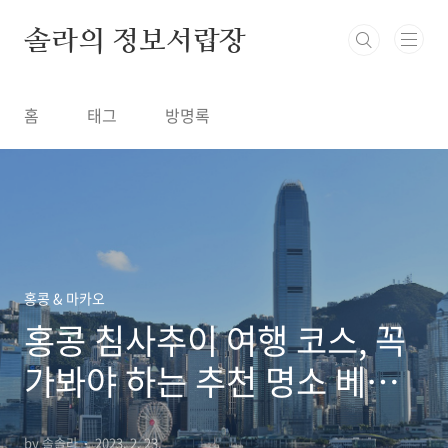
본문 바로가기
솔라의 정보서랍장
홈
태그
방명록
홍콩 & 마카오
홍콩 침사추이 여행 코스, 꼭
가봐야 하는 추천 명소 베스
트 7
by 솔솔라
2023. 2. 23.