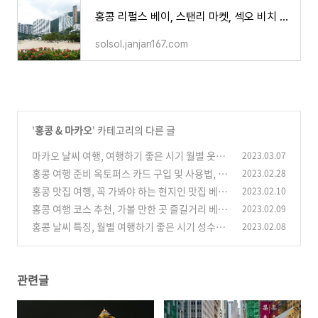
홍콩 리펄스 베이, 스탠리 마켓, 섹오 비치 자유 여행 가는 법
solsol.janjan167.com
'
홍콩 & 마카오
' 카테고리의 다른 글
마카오 날씨 여행, 여행하기 좋은 시기 월별 옷차
2023.03.07
림
홍콩 여행 준비 옥토퍼스 카드 구입 및 사용법, 그
2023.02.28
(0)
외 교통 패스
홍콩 맛집 여행, 꼭 가봐야 하는 현지인 맛집 베스
2023.02.10
(0)
트 5
홍콩 여행 코스 추천, 가볼 만한 곳 즐길거리 베스
2023.02.09
(0)
트 6
홍콩 날씨 특징, 월별 여행하기 좋은 시기 성수기
2023.02.08
(0)
옷차림
(0)
관련글