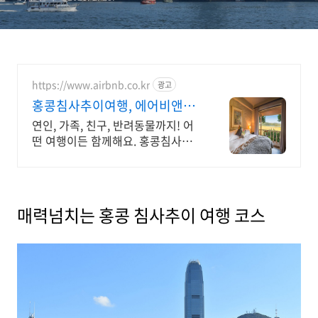
https://www.airbnb.co.kr
광고
홍콩침사추이여행, 에어비앤비
홍콩 인기숙소 둘러보기
연인, 가족, 친구, 반려동물까지! 어
떤 여행이든 함께해요. 홍콩침사추
이여행. 혼자 여행, 신나는 파티, 가
족과의 편안한 휴식까지, 에어비앤
비에서 만나보세요.
매력넘치는 홍콩 침사추이 여행 코스