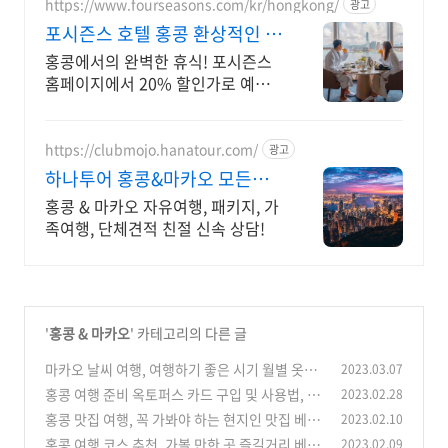
https://www.fourseasons.com/kr/hongkong/
광고
포시즌스 호텔 홍콩 환상적인 빅
토리아 하버 뷰
홍콩에서의 완벽한 휴식! 포시즌스
홈페이지에서 20% 할인가로 예약
하세요!
https://clubmojo.hanatour.com/
광고
하나투어 홍콩&마카오 모든것
하나투어 공식예약 인증센터
홍콩 & 마카오 자유여행, 패키지, 가
족여행, 단체견적 친절 신속 상담!
'
홍콩 & 마카오
' 카테고리의 다른 글
마카오 날씨 여행, 여행하기 좋은 시기 월별 옷차
2023.03.07
림
홍콩 여행 준비 옥토퍼스 카드 구입 및 사용법, 그
2023.02.28
(0)
외 교통 패스
홍콩 맛집 여행, 꼭 가봐야 하는 현지인 맛집 베스
2023.02.10
(0)
트 5
홍콩 여행 코스 추천, 가볼 만한 곳 즐길거리 베스
2023.02.09
(0)