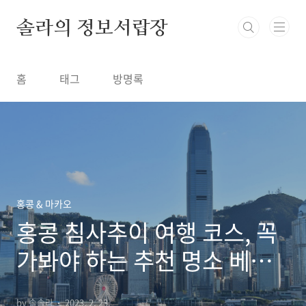
본문 바로가기
솔라의 정보서랍장
홈
태그
방명록
홍콩 & 마카오
홍콩 침사추이 여행 코스, 꼭
가봐야 하는 추천 명소 베스
트 7
by 솔솔라
2023. 2. 23.