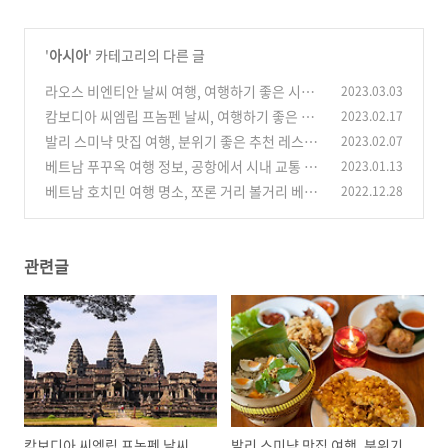
'
아시아
' 카테고리의 다른 글
라오스 비엔티안 날씨 여행, 여행하기 좋은 시기
2023.03.03
월별 옷차림
캄보디아 씨엠립 프놈펜 날씨, 여행하기 좋은 시
2023.02.17
(0)
기 우기 건기
발리 스미냑 맛집 여행, 분위기 좋은 추천 레스토
2023.02.07
(0)
랑 베스트 5
베트남 푸꾸옥 여행 정보, 공항에서 시내 교통 유
2023.01.13
(0)
명 비치 소개
베트남 호치민 여행 명소, 쪼론 거리 볼거리 베스
2022.12.28
(0)
트 5
(0)
관련글
캄보디아 씨엠립 프놈펜 날씨,
발리 스미냑 맛집 여행, 분위기