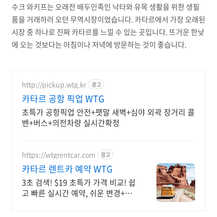
수크 와키프는 오래전 배두인족인 낙타와 유목 생활을 위한 생필
품을 거래하러 오던 무역시장이었습니다. 카타르에서 가장 오래된
시장 중 하나로 진짜 카타르를 느낄 수 있는 곳입니다. 뜨거운 한낮
에 오는 것보다는 아침이나 저녁에 방문하는 것이 좋습니다.
http://pickup.wtg.kr
광고
카타르 공항 픽업 WTG
초특가 공항픽업 안전+팻말 새벽+심야 외곽 장거리 콜
밴+버스+의전차량 실시간확정
https://wtgrentcar.com
광고
카타르 렌트카 예약 WTG
3초 검색! $19 초특가 가격 비교! 쉽
고 빠른 실시간 예약, 쉬운 변경+취
소