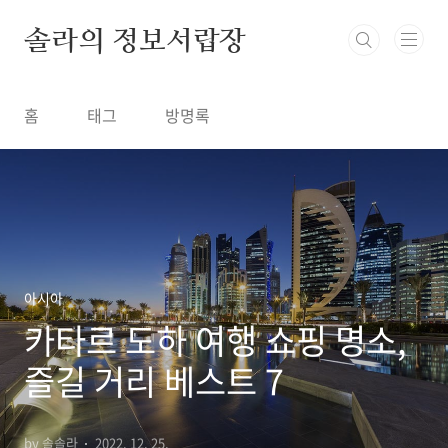
본문 바로가기
솔라의 정보서랍장
홈
태그
방명록
아시아
카타르 도하 여행 쇼핑 명소,
즐길 거리 베스트 7
by 솔솔라
2022. 12. 25.