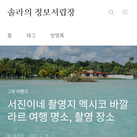
본문 바로가기
솔라의 정보서랍장
홈
태그
방명록
그외 여행지
서진이네 촬영지 멕시코 바깔
라르 여행 명소, 촬영 장소
by 솔솔라
2023. 2. 24.