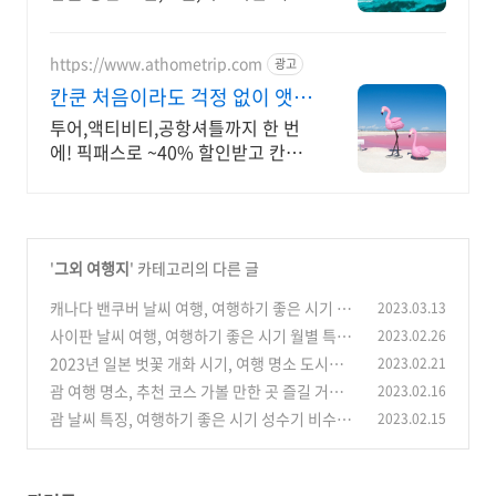
진행
https://www.athometrip.com
광고
칸쿤 처음이라도 걱정 없이 앳홈
트립이 다 챙겨드려요
투어,액티비티,공항셔틀까지 한 번
에! 픽패스로 ~40% 할인받고 칸쿤
여행 완성
'
그외 여행지
' 카테고리의 다른 글
캐나다 밴쿠버 날씨 여행, 여행하기 좋은 시기 월
2023.03.13
별 특징 옷차림
사이판 날씨 여행, 여행하기 좋은 시기 월별 특징
2023.02.26
(0)
2023년 일본 벗꽃 개화 시기, 여행 명소 도시별
2023.02.21
(0)
꽃놀이 축제
괌 여행 명소, 추천 코스 가볼 만한 곳 즐길 거리 5
2023.02.16
(0)
괌 날씨 특징, 여행하기 좋은 시기 성수기 비수기
2023.02.15
(0)
옷차림
(0)