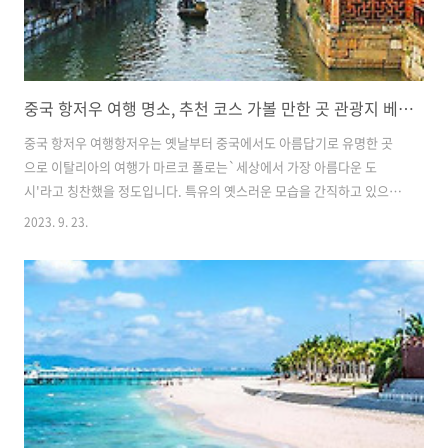
중국 항저우 여행 명소, 추천 코스 가볼 만한 곳 관광지 베스트 6
중국 항저우 여행항저우는 옛날부터 중국에서도 아름답기로 유명한 곳
으로 이탈리아의 여행가 마르코 폴로는`세상에서 가장 아름다운 도
시'라고 칭찬했을 정도입니다. 특유의 옛스러운 모습을 간직하고 있으며
곳곳에 명소도 많지만 특별한 목적지가 없어도 도시 곳곳에 산책하듯 돌
2023. 9. 23.
아볼만한 곳에 많니다. 사계절 내내 쾌적한 날씨를 가지고 있어서 언제
방문해도 여행하기 좋은 기후를 가지고 있으며 치안 상태도 비교적 양호
한 여행자 친화적인 도시입니다. 1. 최고의 명승지, 서호 항저우 최고의
관광지이며 중국 10대 명승지 중 하나인 인공 호수로 항저우에 왔다면 꼭
방문해야 하는 아름다운 곳입니다. 항저우 시 서쪽에 자리하고 있는 서호
는 계절마다 색매력이 있으며 하루에도 몇번씩 다른 모습으로 변신하여
사진 촬영의 명..