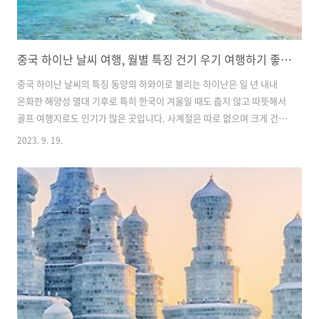
중국 하이난 날씨 여행, 월별 특징 건기 우기 여행하기 좋은 시기 옷차림
중국 하이난 날씨의 특징 동양의 하와이로 불리는 하이난은 일 년 내내
온화한 해양성 열대 기후로 특히 한국이 겨울일 때도 춥지 않고 따뜻해서
골프 여행지로도 인기가 많은 곳입니다. 사계절은 따로 없으며 크게 건기
와 우기로 나뉘고 보통 5월에서 10월까지를 우기로 보며 이 시기에는 무
2023. 9. 19.
덥고 습하며 비가 많이 내립니다. 건기는 11월부터 4월까지로 보며 그중
에서도 가장 쾌적하고 비가 적게 내리는 12월에서 3월 사이를 여행 최적
기로 봅니다. 이 시기에는 낮에는 조금 덥고 아침 저녁으로 선선하여 한
국의 봄가을 날씨와 비슷하며 골프와 같은 야외 활동을 하기에도 가장 좋
은 시기입니다. 일 년 내내 자외선지수는 높은편으로 언제 가더라도 모자
와 선글라스, 자외선 차단제 등은 준비하는 것이 좋습니다. 하이난 여행
추천 ..