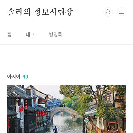
본문 바로가기
솔라의 정보서랍장
홈
태그
방명록
아시아
40