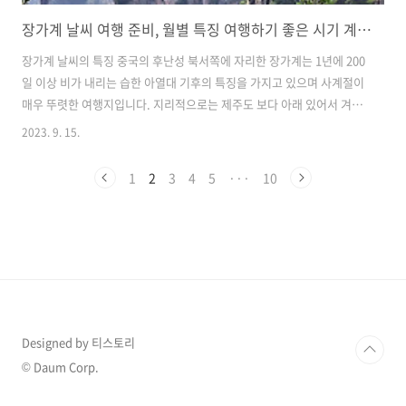
장가계 날씨 여행 준비, 월별 특징 여행하기 좋은 시기 계절별 옷차림
장가계 날씨의 특징 중국의 후난성 북서쪽에 자리한 장가계는 1년에 200
일 이상 비가 내리는 습한 아열대 기후의 특징을 가지고 있으며 사계절이
매우 뚜렷한 여행지입니다. 지리적으로는 제주도 보다 아래 있어서 겨울
에도 영하로 내려가는 매서운 추위는 없으며 일 년 내내 비교적 온화한
2023. 9. 15.
기후를 유지하는 곳입니다. 하지만 아열대 기후의 특성 답게 습하고 특히
여름에는 비가 많이 내리기 때문에 6월에서 8월 사이는 장가계를 여행하
1
2
3
4
5
···
10
기가 어려운 시기입니다. 장가계를 언제 여행하면 좋은지 고민하시는 분
들이 많은데 사계절이 뚜렷한 만큼 계절에 따라 경치가 바뀌면서 무엇을
보고 싶은지 선택하기에 따라 달라집니다. 꽃이 만발한 장가계를 보고 싶
다면 4월부터 5월 사이 봄에 방문하는 것이 좋으며 짙은 녹음을 보고 싶
다면 6월에..
Designed by 티스토리
© Daum Corp.